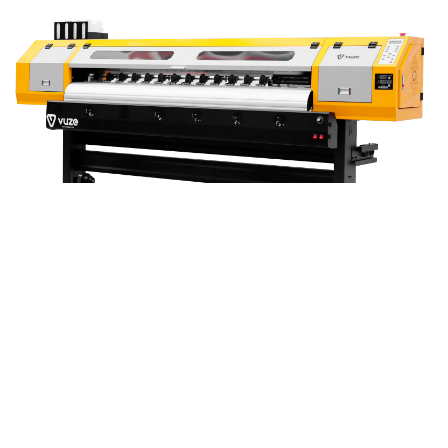
Se você busca empreender, o setor de comunicação
visual é uma excelente escolha para quem deseja aliar
criatividade, inovação e independência financeira. E
que, além disso, tem crescido constantemente nos
últimos anos.
Como vimos, as melhores plotters de impressão da