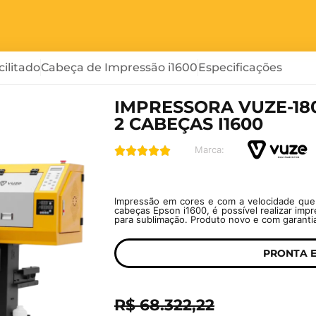
ilitado
Cabeça de Impressão i1600
Especificações
IMPRESSORA VUZE-180
2 CABEÇAS I1600
Marca:





Impressão em cores e com a velocidade qu
cabeças Epson i1600, é possível realizar imp
para sublimação. Produto novo e com garanti
PRONTA 
R$ 68.322,22