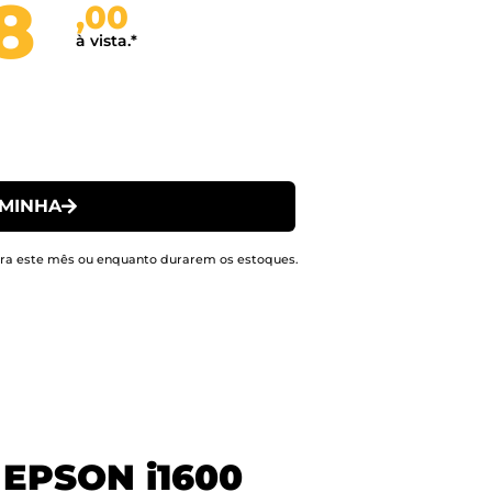
8
,00
à vista.*
 MINHA
 para este mês ou enquanto durarem os estoques.
O
EPSON i1600