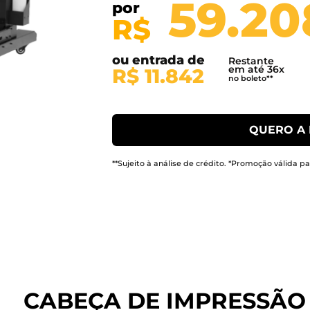
59.20
por
R$
ou entrada de
Restante
em até 36x
R$ 11.842
no boleto**
QUERO A
**Sujeito à análise de crédito. *Promoção válida
CABEÇA DE IMPRESSÃ